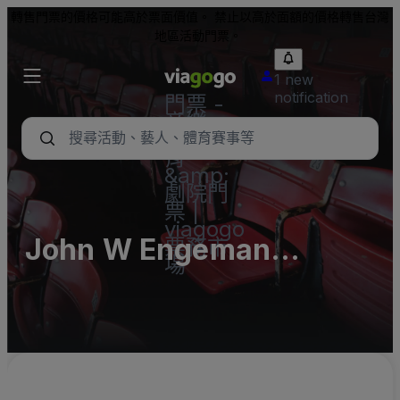
轉售門票的價格可能高於票面價值。 禁止以高於面額的價格轉售台灣
地區活動門票。
1 new
notification
門票 -
音樂
會、體
育
&amp;
劇院門
票 |
viagogo
John W Engeman
票務市
場
Theater At Northport
Parking Lots (InActive)