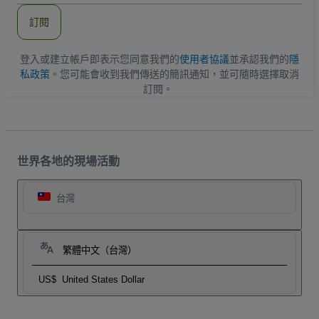
郵
件
訂閱
地
址
登入或建立帳戶即表示您同意我們的
使用者協議
並承認我們的
隱
私政策
。您可能會收到我們傳送的簡訊通知，並可隨時選擇取消
訂閱。
世界各地的現場活動
台灣
繁體中文（台灣）
US$
United States Dollar