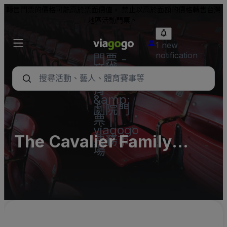
轉售門票的價格可能高於票面價值。 禁止以高於面額的價格轉售台灣
地區活動門票。
1 new
notification
門票 -
音樂
會、體
育
&amp;
劇院門
票 |
viagogo
The Cavalier Family
票務市
場
Skating Centers USA,
Inc. Parking Lots
(InActive)