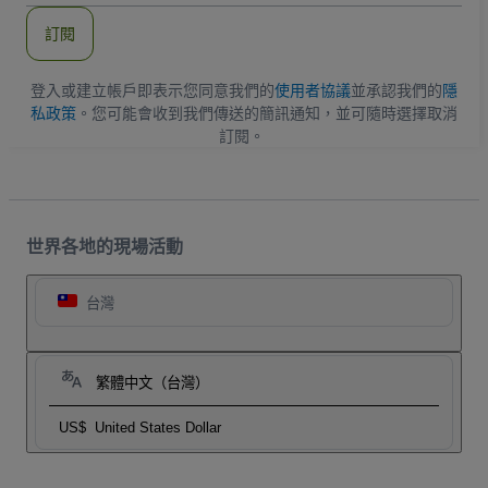
郵
件
訂閱
地
址
登入或建立帳戶即表示您同意我們的
使用者協議
並承認我們的
隱
私政策
。您可能會收到我們傳送的簡訊通知，並可隨時選擇取消
訂閱。
世界各地的現場活動
台灣
繁體中文（台灣）
US$
United States Dollar