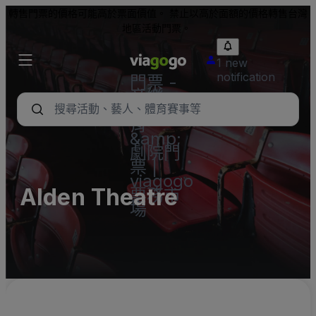
轉售門票的價格可能高於票面價值。 禁止以高於面額的價格轉售台灣
地區活動門票。
1 new
notification
門票 -
音樂
會、體
育
&amp;
劇院門
票 |
viagogo
Alden Theatre
票務市
場