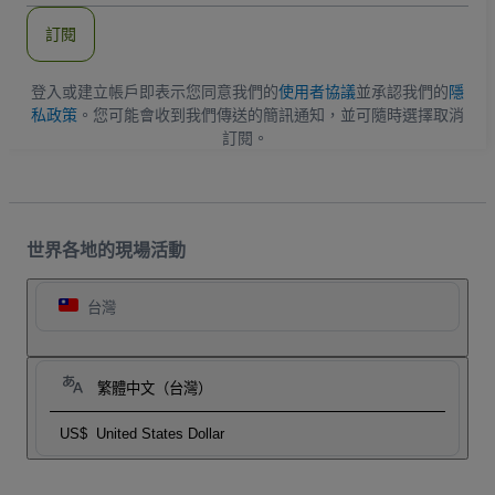
郵
件
訂閱
地
址
登入或建立帳戶即表示您同意我們的
使用者協議
並承認我們的
隱
私政策
。您可能會收到我們傳送的簡訊通知，並可隨時選擇取消
訂閱。
世界各地的現場活動
台灣
繁體中文（台灣）
US$
United States Dollar