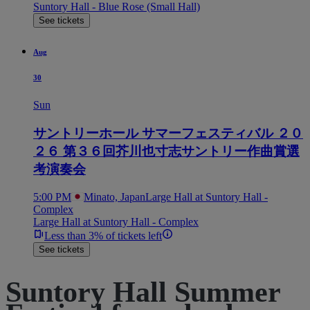
Suntory Hall - Blue Rose (Small Hall)
See tickets
Aug
30
Sun
サントリーホール サマーフェスティバル ２０
２６ 第３６回芥川也寸志サントリー作曲賞選
考演奏会
5:00 PM
Minato, Japan
Large Hall at Suntory Hall -
Complex
Large Hall at Suntory Hall - Complex
Less than 3% of tickets left
See tickets
Suntory Hall Summer