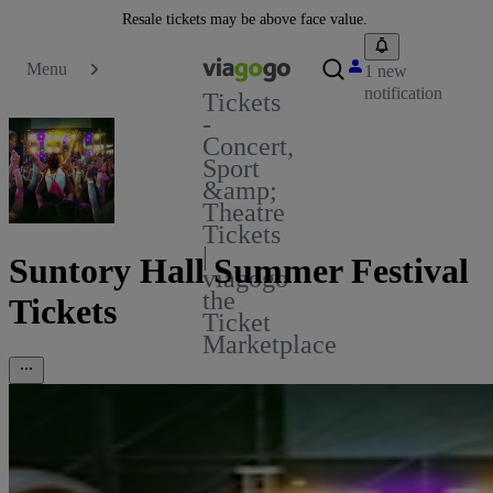
Resale tickets may be above face value.
Menu
1 new
notification
Tickets
-
Concert,
Sport
&amp;
Theatre
Tickets
|
Suntory Hall Summer Festival
viagogo
the
Tickets
Ticket
Marketplace