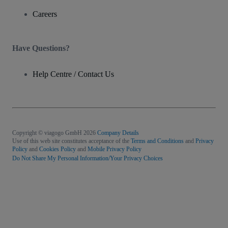
Careers
Have Questions?
Help Centre / Contact Us
Copyright © viagogo GmbH 2026
Company Details
Use of this web site constitutes acceptance of the
Terms and Conditions
and
Privacy
Policy
and
Cookies Policy
and
Mobile Privacy Policy
Do Not Share My Personal Information/Your Privacy Choices