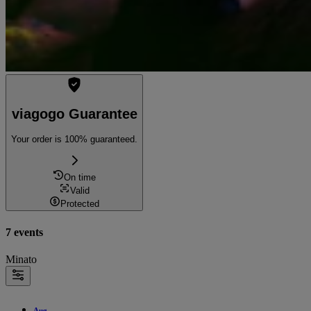
viagogo Guarantee
Your order is 100% guaranteed.
On time
Valid
Protected
7 events
Minato
Aug