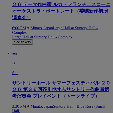
２６ テーマ作曲家 ルカ・フランチェスコーニ
オーケストラ・ポートレート（委嘱新作初演
演奏会）
6:00 PM
Minato, Japan
Large Hall at Suntory Hall -
Complex
Large Hall at Suntory Hall - Complex
See tickets
Aug
30
Sun
サントリーホール サマーフェスティバル ２０
２６ 第３６回芥川也寸志サントリー作曲賞選
考演奏会 プレイベント（トークライブ）
3:30 PM
Minato, Japan
Suntory Hall - Blue Rose (Small
Hall)