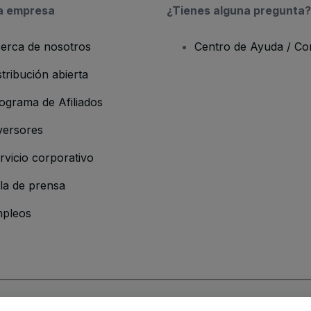
a empresa
¿Tienes alguna pregunta?
erca de nosotros
Centro de Ayuda / Co
stribución abierta
ograma de Afiliados
versores
rvicio corporativo
la de prensa
pleos