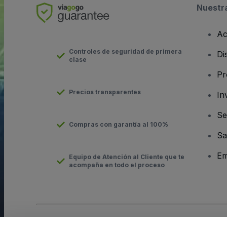
Nuestr
Ac
Controles de seguridad de primera
Di
clase
Pr
Precios transparentes
In
Se
Compras con garantía al 100%
Sa
Em
Equipo de Atención al Cliente que te
acompaña en todo el proceso