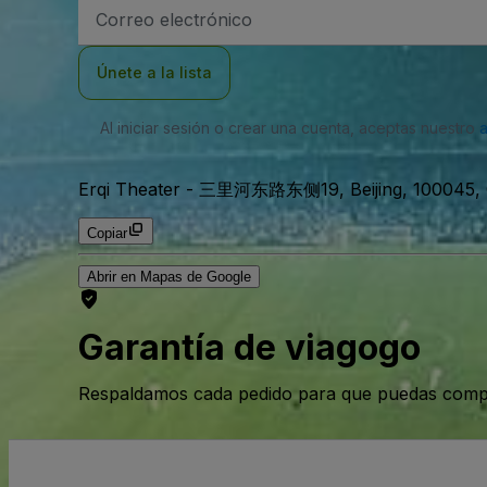
Dirección
de
correo
electrónico
Únete a la lista
Al iniciar sesión o crear una cuenta, aceptas nuestro
Erqi Theater
-
三里河东路东侧19, Beijing, 100045, 
Copiar
Abrir en Mapas de Google
Garantía de viagogo
Respaldamos cada pedido para que puedas compr