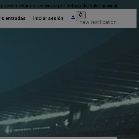
pueden estar por encima o por debajo del valor nominal.
is entradas
Iniciar sesión
1 new notification