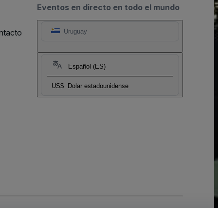
Eventos en directo en todo el mundo
ntacto
Uruguay
Español (ES)
US$
Dolar estadounidense