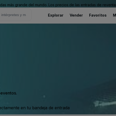
as más grande del mundo. Los precios de las entradas de reventa 
Explorar
Vender
Favoritos
M
s eventos.
rectamente en tu bandeja de entrada