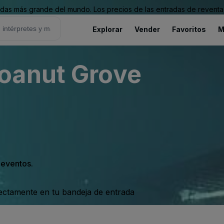
as más grande del mundo. Los precios de las entradas de reventa 
Explorar
Vender
Favoritos
M
oanut Grove
s eventos.
rectamente en tu bandeja de entrada