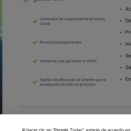
Ac
Controles de seguridad de primera
Di
clase
Pr
Precios transparentes
In
Se
Compras con garantía al 100%
Sa
Em
Equipo de Atención al Cliente que te
acompaña en todo el proceso
Derechos reservados © viagogo GmbH 2026
Datos de la Emp
El uso de este sitio web constituye la aceptación de los
Términ
Al hacer clic en “Permitir Todas”, estarás de acuerdo en