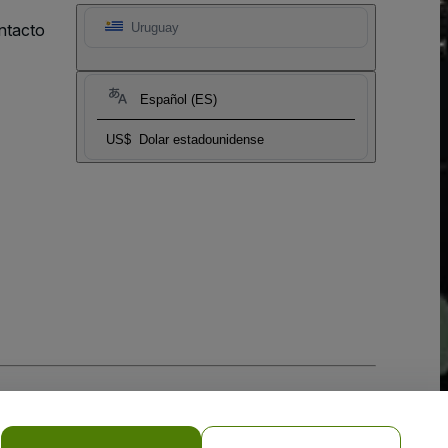
ntacto
Uruguay
Español (ES)
US$
Dolar estadounidense
 la
Política de Privacidad para Móviles