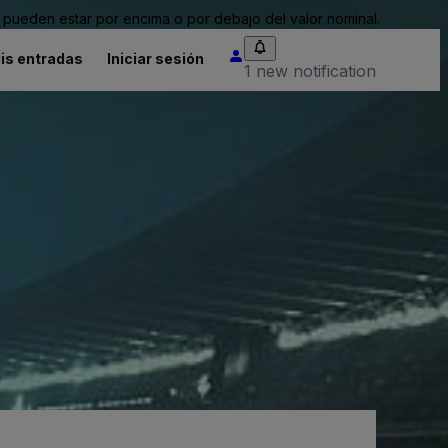
pueden estar por encima o por debajo del valor nominal.
is entradas
Iniciar sesión
1 new notification