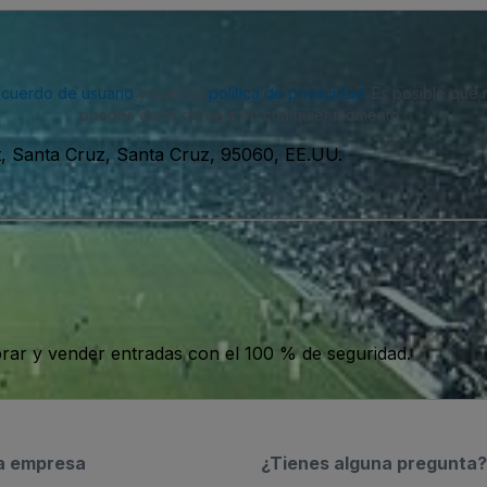
acuerdo de usuario
y nuestra
política de privacidad
. Es posible que
puedes darte de baja en cualquier momento.
, Santa Cruz, Santa Cruz, 95060, EE.UU.
ar y vender entradas con el 100 % de seguridad.
a empresa
¿Tienes alguna pregunta?