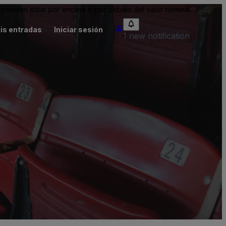
pueden estar por encima o por debajo del valor nominal.
is entradas
Iniciar sesión
1 new notification