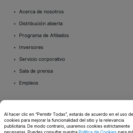
Acerca de nosotros
Distribución abierta
Programa de Afiliados
Inversores
Servicio corporativo
Sala de prensa
Empleos
¿Tienes alguna pregunta?
Al hacer clic en “Permitir Todas”, estarás de acuerdo en el uso d
Centro de Ayuda / Contacto
cookies para mejorar la funcionalidad del sitio y la relevancia
publicitaria. De modo contrario, usaremos cookies estrictamente
necesarias. Puedes consultar nuestra
Política de Cookies
para m