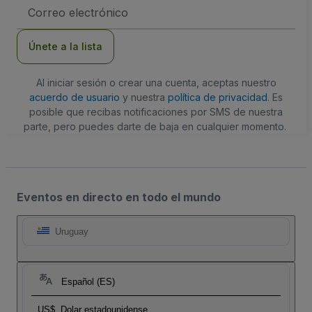
Dirección
de
correo
electrónico
Únete a la lista
Al iniciar sesión o crear una cuenta, aceptas nuestro
acuerdo de usuario
y nuestra
política de privacidad
. Es
posible que recibas notificaciones por SMS de nuestra
parte, pero puedes darte de baja en cualquier momento.
Eventos en directo en todo el mundo
Uruguay
Español (ES)
US$
Dolar estadounidense