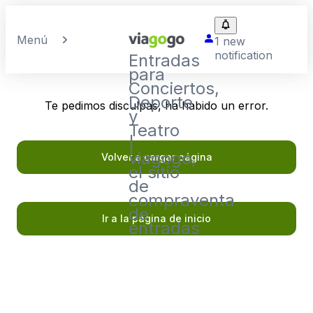
Menú
1 new
notification
Entradas
para
Conciertos,
Deporte
Te pedimos disculpas, ha habido un error.
y
Teatro
|
viagogo,
Volver a cargar página
el sitio
de
compraventa
de
Ir a la página de inicio
entradas