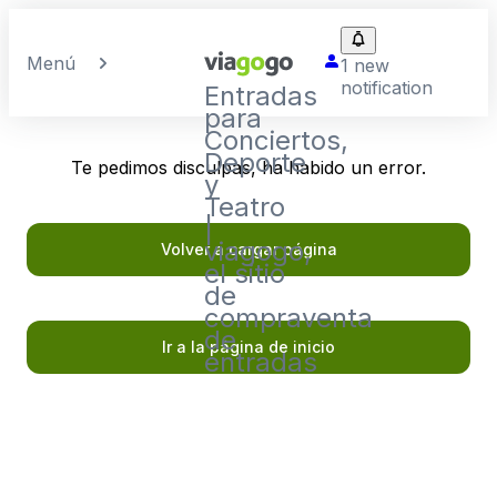
Menú
1 new
notification
Entradas
para
Conciertos,
Deporte
Te pedimos disculpas, ha habido un error.
y
Teatro
|
viagogo,
Volver a cargar página
el sitio
de
compraventa
de
Ir a la página de inicio
entradas