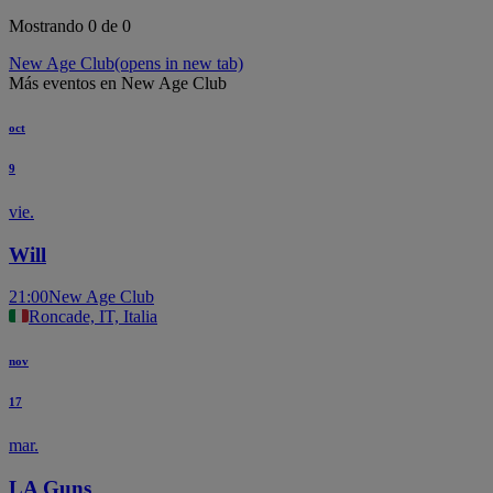
Mostrando 0 de 0
New Age Club
(opens in new tab)
Más eventos en New Age Club
oct
9
vie.
Will
21:00
New Age Club
Roncade, IT, Italia
nov
17
mar.
LA Guns