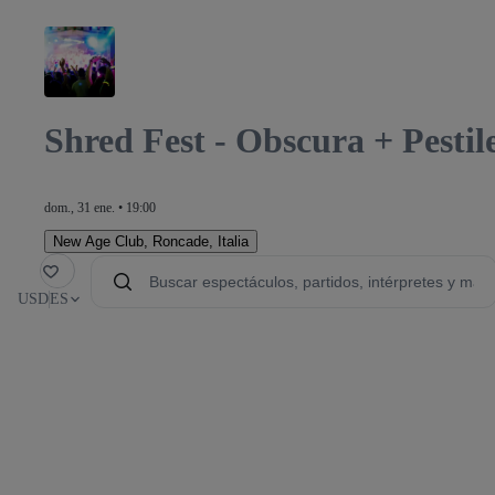
Shred Fest - Obscura + Pesti
dom., 31 ene. • 19:00
New Age Club
,
Roncade, Italia
orito
USD
ES