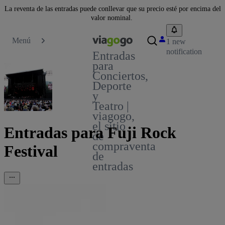
La reventa de las entradas puede conllevar que su precio esté por encima del
valor nominal.
Menú
1 new
notification
Entradas
para
Conciertos,
Deporte
y
Teatro |
viagogo,
el sitio
Entradas para Fuji Rock
de
compraventa
Festival
de
entradas