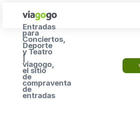
Entradas
para
Conciertos,
Deporte
y Teatro
|
viagogo,
el sitio
de
compraventa
de
entradas