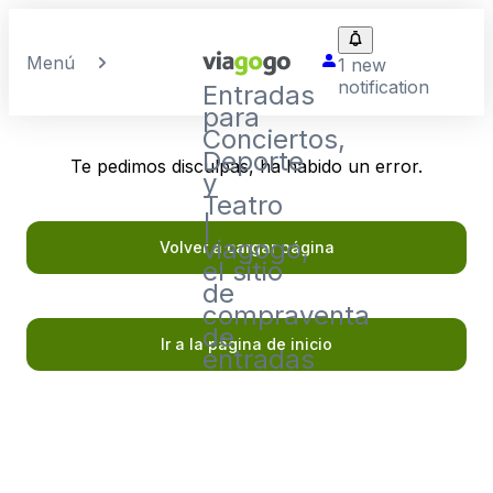
Menú
1 new
notification
Entradas
para
Conciertos,
Deporte
Te pedimos disculpas, ha habido un error.
y
Teatro
|
viagogo,
Volver a cargar página
el sitio
de
compraventa
de
Ir a la página de inicio
entradas