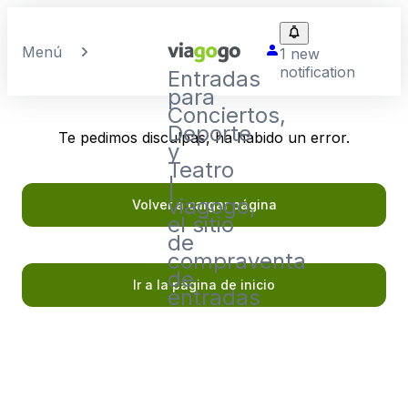
Menú
1 new
notification
Entradas
para
Conciertos,
Deporte
Te pedimos disculpas, ha habido un error.
y
Teatro
|
viagogo,
Volver a cargar página
el sitio
de
compraventa
de
Ir a la página de inicio
entradas