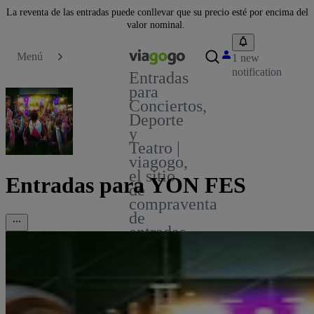
La reventa de las entradas puede conllevar que su precio esté por encima del
valor nominal.
Menú
1 new
notification
Entradas
para
Conciertos,
Deporte
y
Teatro |
viagogo,
el sitio
Entradas para YON FES
de
compraventa
de
entradas