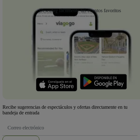
Descubre fácilmente tus eventos favoritos
Recibe sugerencias de espectáculos y ofertas directamente en tu
bandeja de entrada
Dirección
de
correo
electrónico