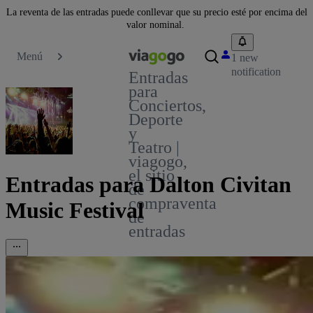
La reventa de las entradas puede conllevar que su precio esté por encima del
valor nominal.
Menú
1 new
notification
Entradas
para
Conciertos,
Deporte
y
Teatro |
viagogo,
el sitio
Entradas para Dalton Civitan
de
compraventa
Music Festival
de
entradas