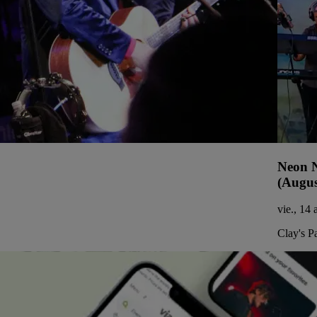
Neon N
(Augus
vie., 14
Clay's P