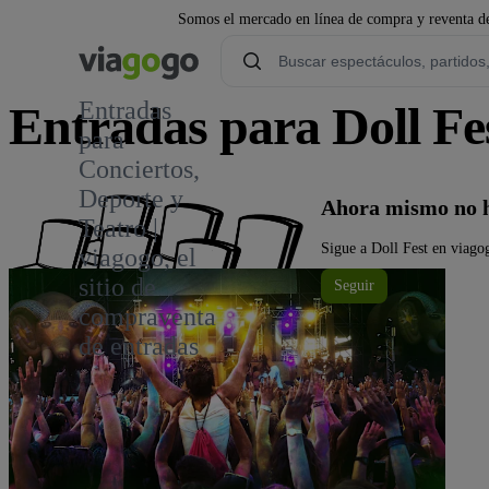
Somos el mercado en línea de compra y reventa de
Entradas
Entradas para Doll Fe
para
Conciertos,
Deporte y
Ahora mismo no h
Teatro |
Sigue a Doll Fest en viagog
viagogo, el
sitio de
Seguir
compraventa
de entradas