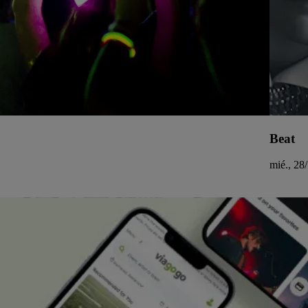
Beat
mié., 28