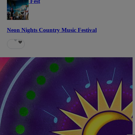
Haunted Fest
58
Neon Nights Country Music Festival
6