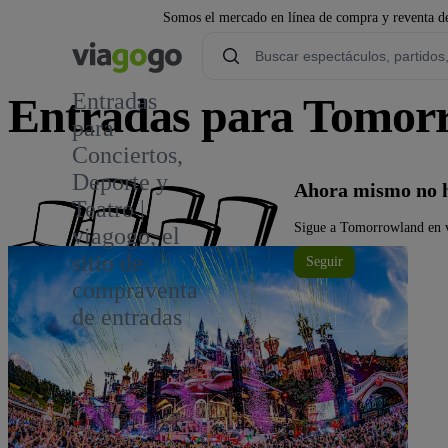
Somos el mercado en línea de compra y reventa de
Entradas
Entradas para Tomor
para
Conciertos,
21,2 mil
Deporte y
Ahora mismo no 
Teatro |
Sigue a Tomorrowland en vi
viagogo, el
sitio de
Seguir
compraventa
de entradas