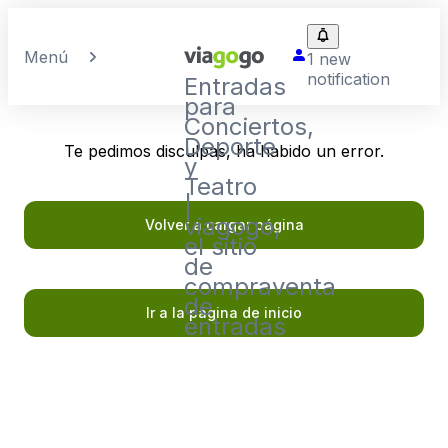
Menú
1 new
notification
Entradas
para
Conciertos,
Deporte
Te pedimos disculpas, ha habido un error.
y
Teatro
|
viagogo,
Volver a cargar página
el sitio
de
compraventa
de
Ir a la página de inicio
entradas