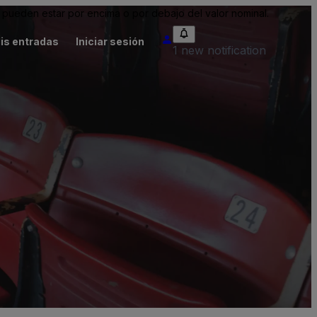
pueden estar por encima o por debajo del valor nominal.
is entradas
Iniciar sesión
1 new notification