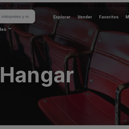
as más grande del mundo. Los precios de las entradas de reventa 
Explorar
Vender
Favoritos
M
des
 Hangar