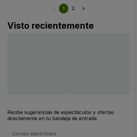
1
2
Visto recientemente
Recibe sugerencias de espectáculos y ofertas
directamente en tu bandeja de entrada
Dirección
de