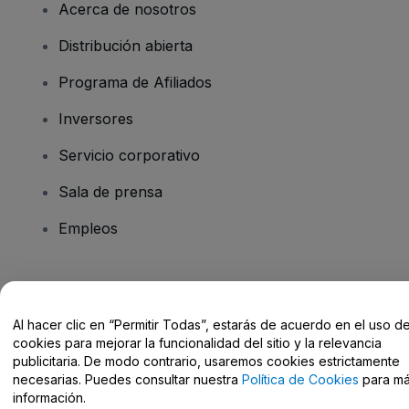
Acerca de nosotros
Distribución abierta
Programa de Afiliados
Inversores
Servicio corporativo
Sala de prensa
Empleos
¿Tienes alguna pregunta?
Al hacer clic en “Permitir Todas”, estarás de acuerdo en el uso d
Centro de Ayuda / Contacto
cookies para mejorar la funcionalidad del sitio y la relevancia
publicitaria. De modo contrario, usaremos cookies estrictamente
necesarias. Puedes consultar nuestra
Política de Cookies
para m
información.