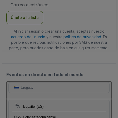
Dirección
de
correo
electrónico
Únete a la lista
Al iniciar sesión o crear una cuenta, aceptas nuestro
acuerdo de usuario
y nuestra
política de privacidad
. Es
posible que recibas notificaciones por SMS de nuestra
parte, pero puedes darte de baja en cualquier momento.
Eventos en directo en todo el mundo
Uruguay
Español (ES)
US$
Dolar estadounidense