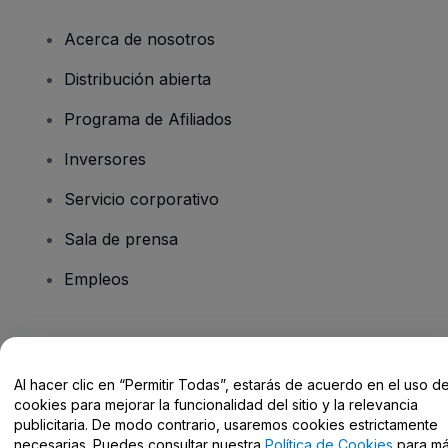
Acerca de nosotros
Distribución abierta
Programa de Afiliados
Inversores
Servicio corporativo
Sala de prensa
Empleos
¿Tienes alguna pregunta?
Al hacer clic en “Permitir Todas”, estarás de acuerdo en el uso d
Centro de Ayuda / Contacto
cookies para mejorar la funcionalidad del sitio y la relevancia
publicitaria. De modo contrario, usaremos cookies estrictamente
necesarias. Puedes consultar nuestra
Política de Cookies
para m