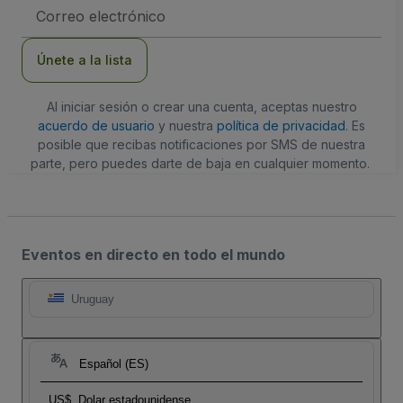
Dirección
de
correo
electrónico
Únete a la lista
Al iniciar sesión o crear una cuenta, aceptas nuestro
acuerdo de usuario
y nuestra
política de privacidad
. Es
posible que recibas notificaciones por SMS de nuestra
parte, pero puedes darte de baja en cualquier momento.
Eventos en directo en todo el mundo
Uruguay
Español (ES)
US$
Dolar estadounidense