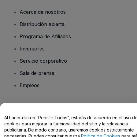
Acerca de nosotros
Distribución abierta
Programa de Afiliados
Inversores
Servicio corporativo
Sala de prensa
Empleos
¿Tienes alguna pregunta?
Al hacer clic en “Permitir Todas”, estarás de acuerdo en el uso d
Centro de Ayuda / Contacto
cookies para mejorar la funcionalidad del sitio y la relevancia
publicitaria. De modo contrario, usaremos cookies estrictamente
necesarias. Puedes consultar nuestra
Política de Cookies
para m