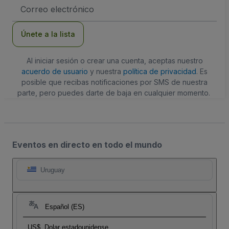
Dirección
de
correo
electrónico
Únete a la lista
Al iniciar sesión o crear una cuenta, aceptas nuestro
acuerdo de usuario
y nuestra
política de privacidad
. Es
posible que recibas notificaciones por SMS de nuestra
parte, pero puedes darte de baja en cualquier momento.
Eventos en directo en todo el mundo
Uruguay
Español (ES)
US$
Dolar estadounidense