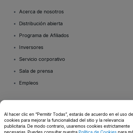
Acerca de nosotros
Distribución abierta
Programa de Afiliados
Inversores
Servicio corporativo
Sala de prensa
Empleos
¿Tienes alguna pregunta?
Al hacer clic en “Permitir Todas”, estarás de acuerdo en el uso d
Centro de Ayuda / Contacto
cookies para mejorar la funcionalidad del sitio y la relevancia
publicitaria. De modo contrario, usaremos cookies estrictamente
necesarias. Puedes consultar nuestra
Política de Cookies
para m