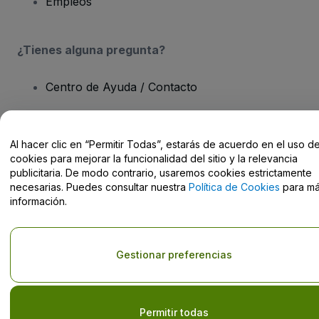
Empleos
¿Tienes alguna pregunta?
Centro de Ayuda / Contacto
Al hacer clic en “Permitir Todas”, estarás de acuerdo en el uso d
cookies para mejorar la funcionalidad del sitio y la relevancia
Derechos reservados © viagogo GmbH 2026
Datos de la Empresa
publicitaria. De modo contrario, usaremos cookies estrictamente
El uso de este sitio web constituye la aceptación de los
Términos y
necesarias. Puedes consultar nuestra
Política de Cookies
para m
Condiciones
, de la
Política de Privacidad
, de la
Política de Cookies
información.
y de la
Política de Privacidad para Móviles
No compartir mi información personal ni tus opciones de
privacidad
Gestionar preferencias
Permitir todas