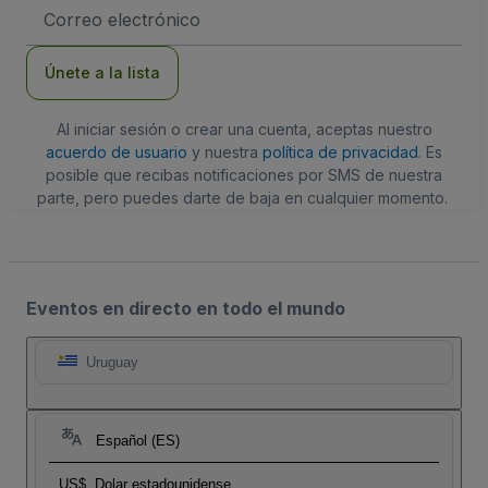
Dirección
de
correo
electrónico
Únete a la lista
Al iniciar sesión o crear una cuenta, aceptas nuestro
acuerdo de usuario
y nuestra
política de privacidad
. Es
posible que recibas notificaciones por SMS de nuestra
parte, pero puedes darte de baja en cualquier momento.
Eventos en directo en todo el mundo
Uruguay
Español (ES)
US$
Dolar estadounidense