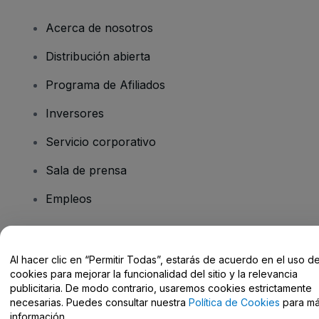
Acerca de nosotros
Distribución abierta
Programa de Afiliados
Inversores
Servicio corporativo
Sala de prensa
Empleos
¿Tienes alguna pregunta?
Al hacer clic en “Permitir Todas”, estarás de acuerdo en el uso d
cookies para mejorar la funcionalidad del sitio y la relevancia
Centro de Ayuda / Contacto
publicitaria. De modo contrario, usaremos cookies estrictamente
necesarias. Puedes consultar nuestra
Política de Cookies
para m
información.