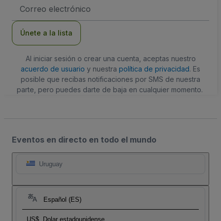
Dirección
de
correo
electrónico
Únete a la lista
Al iniciar sesión o crear una cuenta, aceptas nuestro
acuerdo de usuario
y nuestra
política de privacidad
. Es
posible que recibas notificaciones por SMS de nuestra
parte, pero puedes darte de baja en cualquier momento.
Eventos en directo en todo el mundo
Uruguay
Español (ES)
US$
Dolar estadounidense