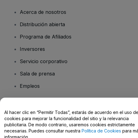
Acerca de nosotros
Distribución abierta
Programa de Afiliados
Inversores
Servicio corporativo
Sala de prensa
Empleos
¿Tienes alguna pregunta?
Al hacer clic en “Permitir Todas”, estarás de acuerdo en el uso d
cookies para mejorar la funcionalidad del sitio y la relevancia
Centro de Ayuda / Contacto
publicitaria. De modo contrario, usaremos cookies estrictamente
necesarias. Puedes consultar nuestra
Política de Cookies
para m
información.