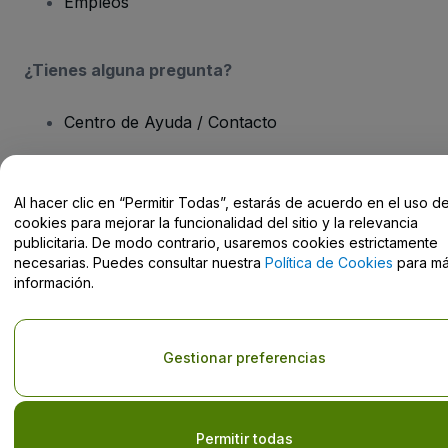
Empleos
¿Tienes alguna pregunta?
Centro de Ayuda / Contacto
Al hacer clic en “Permitir Todas”, estarás de acuerdo en el uso d
cookies para mejorar la funcionalidad del sitio y la relevancia
Derechos reservados © viagogo GmbH 2026
Datos de la Empresa
publicitaria. De modo contrario, usaremos cookies estrictamente
El uso de este sitio web constituye la aceptación de los
Términos y
necesarias. Puedes consultar nuestra
Política de Cookies
para m
Condiciones
, de la
Política de Privacidad
, de la
Política de Cookies
información.
y de la
Política de Privacidad para Móviles
No compartir mi información personal ni tus opciones de
privacidad
Gestionar preferencias
Permitir todas