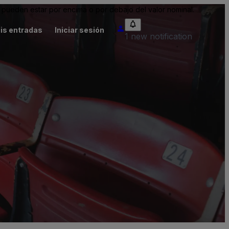
pueden estar por encima o por debajo del valor nominal.
is entradas
Iniciar sesión
1 new notification