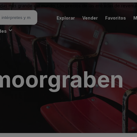
as más grande del mundo. Los precios de las entradas de reventa 
Explorar
Vender
Favoritos
M
des
tmoorgraben