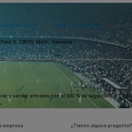
acuerdo de usuario
y nuestra
política de privacidad
. Es posible que
puedes darte de baja en cualquier momento.
Platz 9, 23879, Mölln, Alemania
ar y vender entradas con el 100 % de seguridad.
a empresa
¿Tienes alguna pregunta?