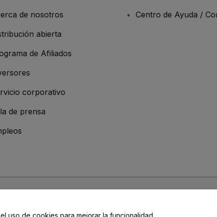
erca de nosotros
Centro de Ayuda / Co
stribución abierta
ograma de Afiliados
versores
rvicio corporativo
la de prensa
pleos
resa
os y Condiciones
, de la
Política de Privacidad
, de la
Política de Cookies
y de
 el uso de cookies para mejorar la funcionalidad