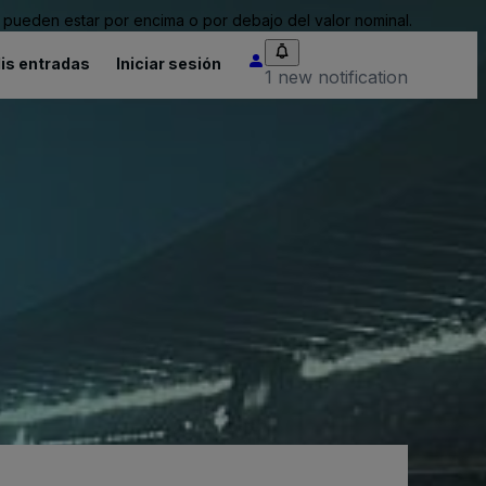
pueden estar por encima o por debajo del valor nominal.
is entradas
Iniciar sesión
1 new notification