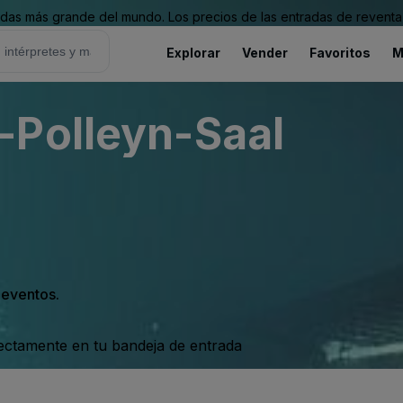
as más grande del mundo. Los precios de las entradas de reventa 
Explorar
Vender
Favoritos
M
-Polleyn-Saal
s eventos.
rectamente en tu bandeja de entrada