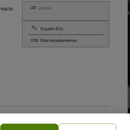
ntacto
Uruguay
Español (ES)
US$
Dolar estadounidense
 la
Política de Privacidad para Móviles