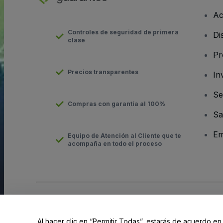
Ac
Controles de seguridad de primera
Di
clase
Pr
Precios transparentes
In
Se
Compras con garantía al 100%
Sa
Em
Equipo de Atención al Cliente que te
acompaña en todo el proceso
Derechos reservados © viagogo GmbH 2026
Datos de la Emp
El uso de este sitio web constituye la aceptación de los
Términ
Al hacer clic en “Permitir Todas”, estarás de acuerdo en