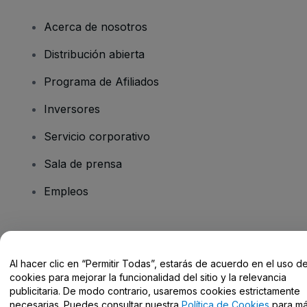
Acerca de nosotros
Distribución abierta
Programa de Afiliados
Inversores
Servicio corporativo
Sala de prensa
Empleos
¿Tienes alguna pregunta?
Al hacer clic en “Permitir Todas”, estarás de acuerdo en el uso d
Centro de Ayuda / Contacto
cookies para mejorar la funcionalidad del sitio y la relevancia
publicitaria. De modo contrario, usaremos cookies estrictamente
necesarias. Puedes consultar nuestra
Política de Cookies
para m