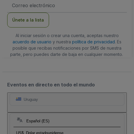
Dirección
de
correo
electrónico
Únete a la lista
Al iniciar sesión o crear una cuenta, aceptas nuestro
acuerdo de usuario
y nuestra
política de privacidad
. Es
posible que recibas notificaciones por SMS de nuestra
parte, pero puedes darte de baja en cualquier momento.
Eventos en directo en todo el mundo
Uruguay
Español (ES)
US$
Dolar estadounidense