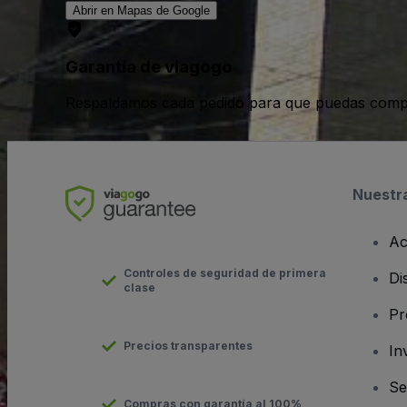
Abrir en Mapas de Google
Garantía de viagogo
Respaldamos cada pedido para que puedas compr
Nuestr
Ac
Controles de seguridad de primera
Di
clase
Pr
Precios transparentes
In
Se
Compras con garantía al 100%