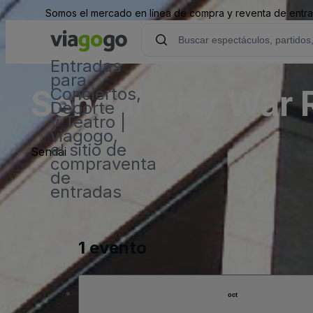
Somos el mercado en línea de compra y reventa de entrad
Entradas
para
Sendai City War 
Conciertos,
Deporte
y Teatro |
viagogo,
el sitio de
Sendai
compraventa
de
entradas
1 evento
oct