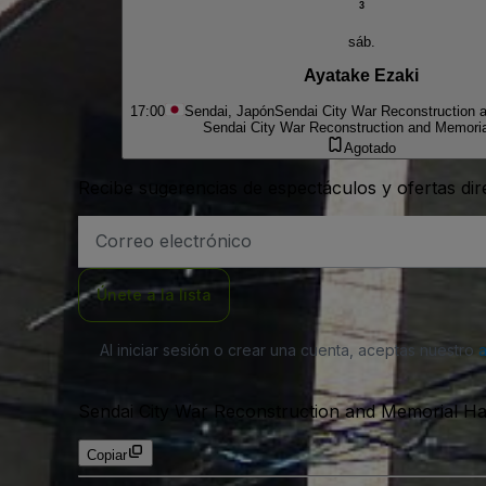
3
sáb.
Ayatake Ezaki
17:00
Sendai, Japón
Sendai City War Reconstruction 
Sendai City War Reconstruction and Memoria
Agotado
Recibe sugerencias de espectáculos y ofertas di
Dirección
de
correo
electrónico
Únete a la lista
Al iniciar sesión o crear una cuenta, aceptas nuestro
Sendai City War Reconstruction and Memorial Ha
Copiar