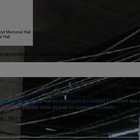
and Memorial Hall
l Hall
rectamente en tu bandeja de entrada
acuerdo de usuario
y nuestra
política de privacidad
. Es posible que
puedes darte de baja en cualquier momento.
ll
-
980-0804, Sendai, 2 Chome-12-1 Omachi, Aoba Ward, 