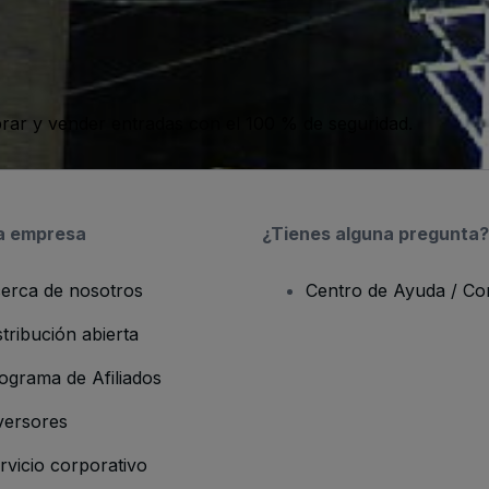
ar y vender entradas con el 100 % de seguridad.
a empresa
¿Tienes alguna pregunta?
erca de nosotros
Centro de Ayuda / Co
stribución abierta
ograma de Afiliados
versores
rvicio corporativo