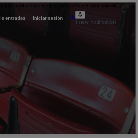
pueden estar por encima o por debajo del valor nominal.
is entradas
Iniciar sesión
1 new notification