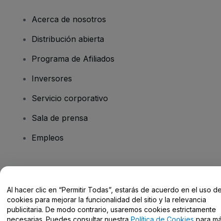
Acerca de nosotros
Distribución abierta
Programa de Afiliados
Inversores
Servicio corporativo
Sala de prensa
Empleos
¿Tienes alguna pregunta?
Al hacer clic en “Permitir Todas”, estarás de acuerdo en el uso d
Centro de Ayuda / Contacto
cookies para mejorar la funcionalidad del sitio y la relevancia
publicitaria. De modo contrario, usaremos cookies estrictamente
necesarias. Puedes consultar nuestra
Política de Cookies
para m