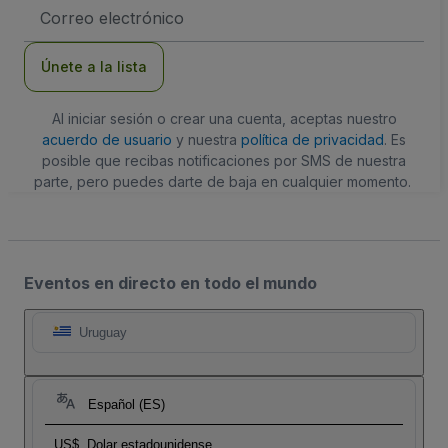
Dirección
de
correo
electrónico
Únete a la lista
Al iniciar sesión o crear una cuenta, aceptas nuestro
acuerdo de usuario
y nuestra
política de privacidad
. Es
posible que recibas notificaciones por SMS de nuestra
parte, pero puedes darte de baja en cualquier momento.
Eventos en directo en todo el mundo
Uruguay
Español (ES)
US$
Dolar estadounidense