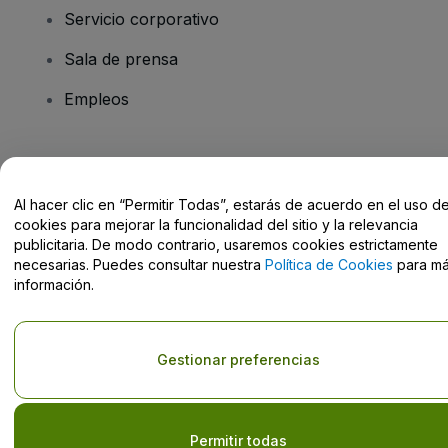
Servicio corporativo
Sala de prensa
Empleos
¿Tienes alguna pregunta?
Al hacer clic en “Permitir Todas”, estarás de acuerdo en el uso d
Centro de Ayuda / Contacto
cookies para mejorar la funcionalidad del sitio y la relevancia
publicitaria. De modo contrario, usaremos cookies estrictamente
necesarias. Puedes consultar nuestra
Política de Cookies
para m
información.
Derechos reservados © viagogo GmbH 2026
Datos de la Empresa
El uso de este sitio web constituye la aceptación de los
Términos y
Gestionar preferencias
Condiciones
, de la
Política de Privacidad
, de la
Política de Cookies
y de la
Política de Privacidad para Móviles
No compartir mi información personal ni tus opciones de
privacidad
Permitir todas