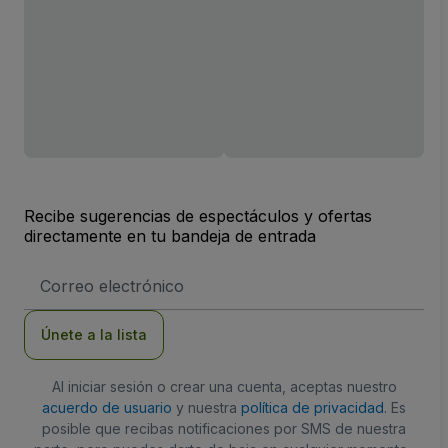
Recibe sugerencias de espectáculos y ofertas
directamente en tu bandeja de entrada
Dirección
de
correo
electrónico
Únete a la lista
Al iniciar sesión o crear una cuenta, aceptas nuestro
acuerdo de usuario
y nuestra
política de privacidad
. Es
posible que recibas notificaciones por SMS de nuestra