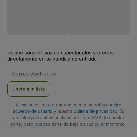
Recibe sugerencias de espectáculos y ofertas
directamente en tu bandeja de entrada
Dirección
de
correo
electrónico
Únete a la lista
Al iniciar sesión o crear una cuenta, aceptas nuestro
acuerdo de usuario
y nuestra
política de privacidad
. Es
posible que recibas notificaciones por SMS de nuestra
parte, pero puedes darte de baja en cualquier momento.