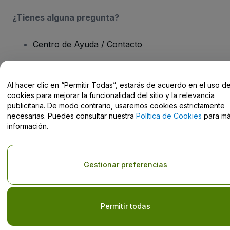
¿Tienes alguna pregunta?
Centro de Ayuda / Contacto
Al hacer clic en “Permitir Todas”, estarás de acuerdo en el uso d
cookies para mejorar la funcionalidad del sitio y la relevancia
Derechos reservados © viagogo GmbH 2026
Datos de la Empresa
publicitaria. De modo contrario, usaremos cookies estrictamente
El uso de este sitio web constituye la aceptación de los
Términos y
necesarias. Puedes consultar nuestra
Política de Cookies
para m
Condiciones
, de la
Política de Privacidad
, de la
Política de Cookies
información.
y de la
Política de Privacidad para Móviles
No compartir mi información personal ni tus opciones de
privacidad
Gestionar preferencias
Permitir todas