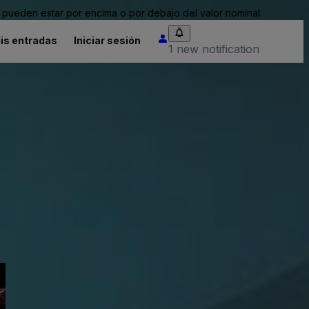
pueden estar por encima o por debajo del valor nominal.
is entradas
Iniciar sesión
1 new notification