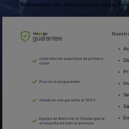
Respaldamos cada pedido para que puedas compr
Nuestr
Ac
Controles de seguridad de primera
Di
clase
Pr
Precios transparentes
In
Se
Compras con garantía al 100%
Sa
Em
Equipo de Atención al Cliente que te
acompaña en todo el proceso