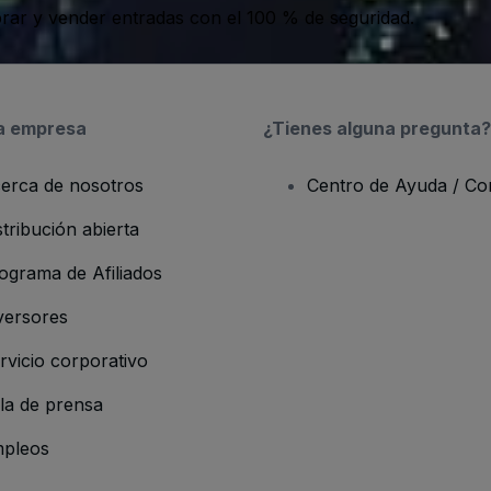
ar y vender entradas con el 100 % de seguridad.
a empresa
¿Tienes alguna pregunta?
erca de nosotros
Centro de Ayuda / Co
stribución abierta
ograma de Afiliados
versores
rvicio corporativo
la de prensa
pleos