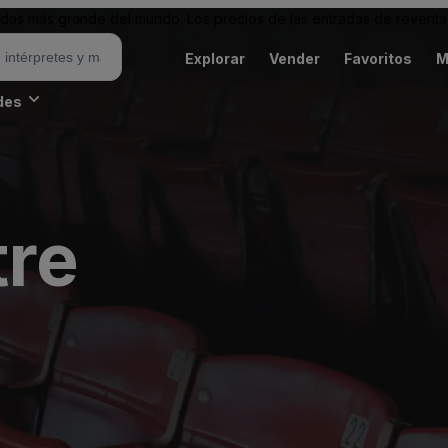
as más grande del mundo. Los precios de las entradas de reventa 
Explorar
Vender
Favoritos
M
des
tre