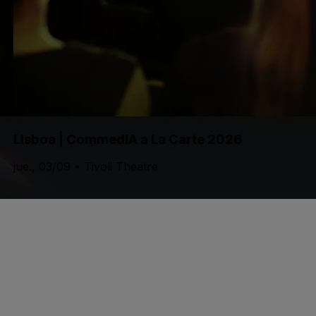
Lisboa | CommedIA a La Carte 2026
jue., 03/09 • Tivoli Theatre