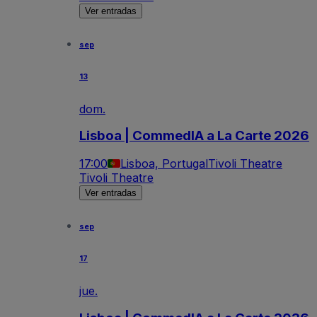
Ver entradas
sep
13
dom.
Lisboa | CommedIA a La Carte 2026
17:00
Lisboa, Portugal
Tivoli Theatre
Tivoli Theatre
Ver entradas
sep
17
jue.