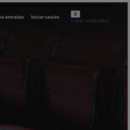
pueden estar por encima o por debajo del valor nominal.
is entradas
Iniciar sesión
1 new notification