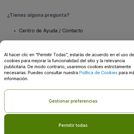
¿Tienes alguna pregunta?
Centro de Ayuda / Contacto
Al hacer clic en “Permitir Todas”, estarás de acuerdo en el uso d
cookies para mejorar la funcionalidad del sitio y la relevancia
Derechos reservados © viagogo GmbH 2026
Datos de la Empresa
publicitaria. De modo contrario, usaremos cookies estrictamente
El uso de este sitio web constituye la aceptación de los
Términos y
necesarias. Puedes consultar nuestra
Política de Cookies
para m
Condiciones
, de la
Política de Privacidad
, de la
Política de Cookies
información.
y de la
Política de Privacidad para Móviles
No compartir mi información personal ni tus opciones de
privacidad
Gestionar preferencias
Permitir todas