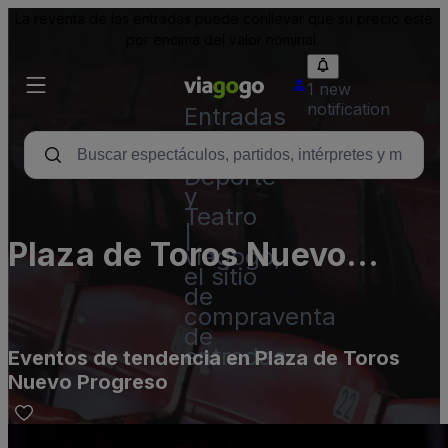
La reventa de las entradas puede conllevar que su precio esté
por encima del valor nominal.
1 new
notification
Entradas
para
Conciertos,
Deporte
y
Teatro
|
Plaza de Toros Nuevo
viagogo,
el sitio
Progreso
de
compraventa
de
entradas
Eventos de tendencia en Plaza de Toros
Nuevo Progreso