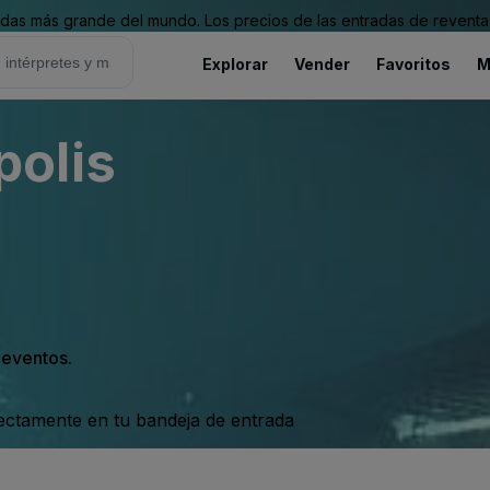
as más grande del mundo. Los precios de las entradas de reventa 
Explorar
Vender
Favoritos
M
olis
s eventos.
rectamente en tu bandeja de entrada