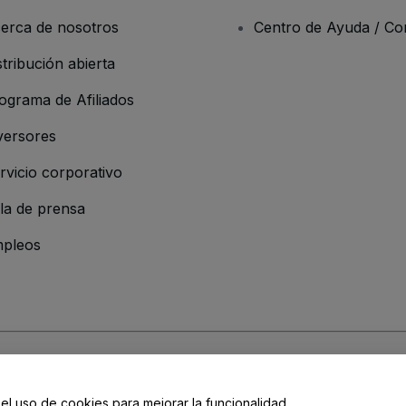
erca de nosotros
Centro de Ayuda / Co
stribución abierta
ograma de Afiliados
versores
rvicio corporativo
la de prensa
pleos
resa
os y Condiciones
, de la
Política de Privacidad
, de la
Política de Cookies
y de
 el uso de cookies para mejorar la funcionalidad