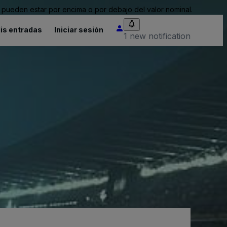
pueden estar por encima o por debajo del valor nominal.
is entradas
Iniciar sesión
1 new notification