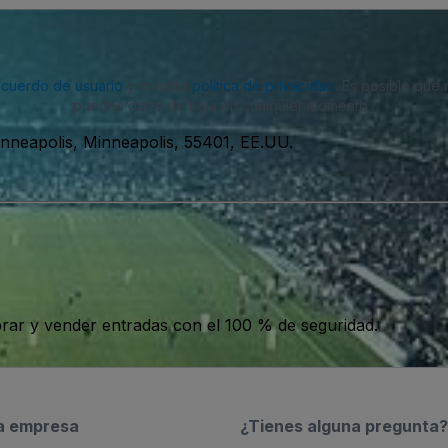
acuerdo de usuario
y nuestra
política de privacidad
. Es posible que
puedes darte de baja en cualquier momento.
nneapolis, Minneapolis, 55401, EE.UU.
ar y vender entradas con el 100 % de seguridad.
a empresa
¿Tienes alguna pregunta?