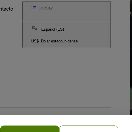
ntacto
Uruguay
Español (ES)
US$
Dolar estadounidense
 la
Política de Privacidad para Móviles