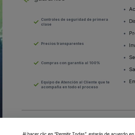
Ac
Controles de seguridad de primera
Di
clase
Pr
Precios transparentes
In
Se
Compras con garantía al 100%
Sa
Em
Equipo de Atención al Cliente que te
acompaña en todo el proceso
Derechos reservados © viagogo GmbH 2026
Datos de la Emp
El uso de este sitio web constituye la aceptación de los
Términ
Al hacer clic en “Permitir Todas”, estarás de acuerdo en