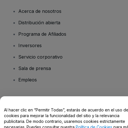
Acerca de nosotros
Distribución abierta
Programa de Afiliados
Inversores
Servicio corporativo
Sala de prensa
Empleos
¿Tienes alguna pregunta?
Al hacer clic en “Permitir Todas”, estarás de acuerdo en el uso d
Centro de Ayuda / Contacto
cookies para mejorar la funcionalidad del sitio y la relevancia
publicitaria. De modo contrario, usaremos cookies estrictamente
necesarias. Puedes consultar nuestra
Política de Cookies
para m