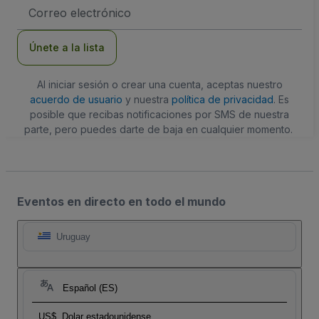
Dirección
de
correo
electrónico
Únete a la lista
Al iniciar sesión o crear una cuenta, aceptas nuestro
acuerdo de usuario
y nuestra
política de privacidad
. Es
posible que recibas notificaciones por SMS de nuestra
parte, pero puedes darte de baja en cualquier momento.
Eventos en directo en todo el mundo
Uruguay
Español (ES)
US$
Dolar estadounidense