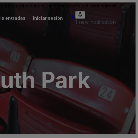
pueden estar por encima o por debajo del valor nominal.
is entradas
Iniciar sesión
1 new notification
uth Park