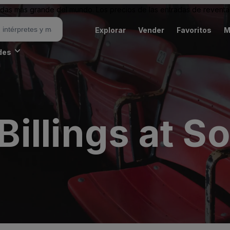
as más grande del mundo. Los precios de las entradas de reventa 
Explorar
Vender
Favoritos
M
des
illings at So