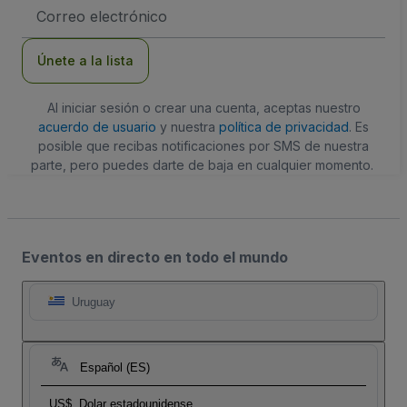
Dirección
de
correo
electrónico
Únete a la lista
Al iniciar sesión o crear una cuenta, aceptas nuestro
acuerdo de usuario
y nuestra
política de privacidad
. Es
posible que recibas notificaciones por SMS de nuestra
parte, pero puedes darte de baja en cualquier momento.
Eventos en directo en todo el mundo
Uruguay
Español (ES)
US$
Dolar estadounidense