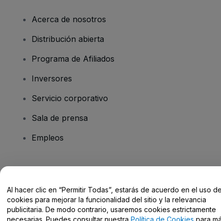
Acerca de nosotros
Distribución abierta
Programa de Afiliados
Inversores
Servicio corporativo
Sala de prensa
Empleos
¿Tienes alguna pregunta?
Al hacer clic en “Permitir Todas”, estarás de acuerdo en el uso d
Centro de Ayuda / Contacto
cookies para mejorar la funcionalidad del sitio y la relevancia
publicitaria. De modo contrario, usaremos cookies estrictamente
necesarias. Puedes consultar nuestra
Política de Cookies
para m