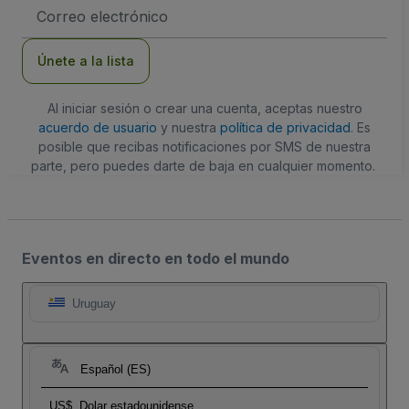
Dirección
de
correo
electrónico
Únete a la lista
Al iniciar sesión o crear una cuenta, aceptas nuestro
acuerdo de usuario
y nuestra
política de privacidad
. Es
posible que recibas notificaciones por SMS de nuestra
parte, pero puedes darte de baja en cualquier momento.
Eventos en directo en todo el mundo
Uruguay
Español (ES)
US$
Dolar estadounidense