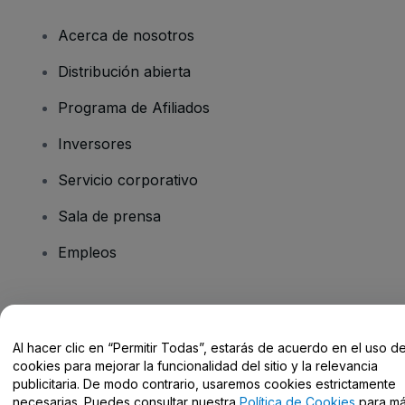
Acerca de nosotros
Distribución abierta
Programa de Afiliados
Inversores
Servicio corporativo
Sala de prensa
Empleos
¿Tienes alguna pregunta?
Al hacer clic en “Permitir Todas”, estarás de acuerdo en el uso d
Centro de Ayuda / Contacto
cookies para mejorar la funcionalidad del sitio y la relevancia
publicitaria. De modo contrario, usaremos cookies estrictamente
necesarias. Puedes consultar nuestra
Política de Cookies
para m