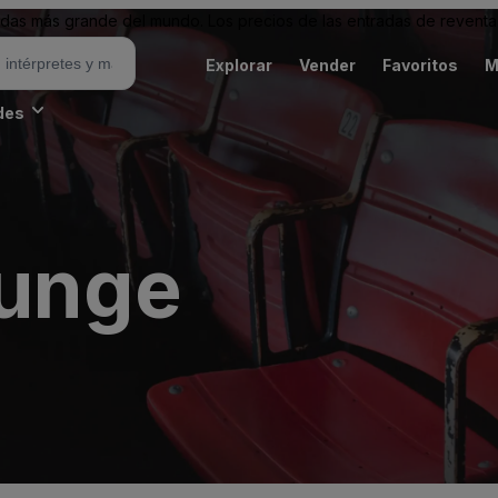
as más grande del mundo. Los precios de las entradas de reventa 
Explorar
Vender
Favoritos
M
des
ounge