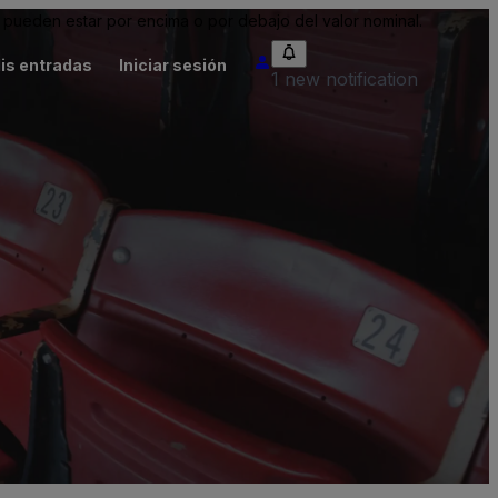
pueden estar por encima o por debajo del valor nominal.
is entradas
Iniciar sesión
1 new notification