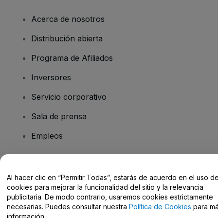
Acerca de nosotros
Distribución abierta
Programa de Afiliados
Inversores
Servicio corporativo
Sala de prensa
Empleos
¿Tienes alguna pregunta?
Al hacer clic en “Permitir Todas”, estarás de acuerdo en el uso d
cookies para mejorar la funcionalidad del sitio y la relevancia
Centro de Ayuda / Contacto
publicitaria. De modo contrario, usaremos cookies estrictamente
necesarias. Puedes consultar nuestra
Política de Cookies
para m
información.