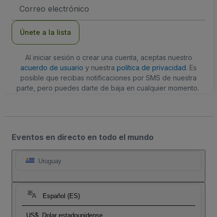
Dirección
de
correo
electrónico
Únete a la lista
Al iniciar sesión o crear una cuenta, aceptas nuestro
acuerdo de usuario
y nuestra
política de privacidad
. Es
posible que recibas notificaciones por SMS de nuestra
parte, pero puedes darte de baja en cualquier momento.
Eventos en directo en todo el mundo
Uruguay
Español (ES)
US$
Dolar estadounidense