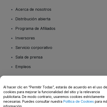
Acerca de nosotros
Distribución abierta
Programa de Afiliados
Inversores
Servicio corporativo
Sala de prensa
Empleos
¿Tienes alguna pregunta?
Al hacer clic en “Permitir Todas”, estarás de acuerdo en el uso d
cookies para mejorar la funcionalidad del sitio y la relevancia
Centro de Ayuda / Contacto
publicitaria. De modo contrario, usaremos cookies estrictamente
necesarias. Puedes consultar nuestra
Política de Cookies
para m
información.