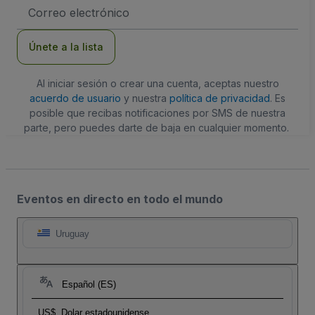
Dirección
de
correo
electrónico
Únete a la lista
Al iniciar sesión o crear una cuenta, aceptas nuestro
acuerdo de usuario
y nuestra
política de privacidad
. Es
posible que recibas notificaciones por SMS de nuestra
parte, pero puedes darte de baja en cualquier momento.
Eventos en directo en todo el mundo
Uruguay
Español (ES)
US$
Dolar estadounidense