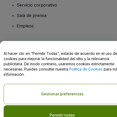
Servicio corporativo
Sala de prensa
Empleos
¿Tienes alguna pregunta?
Al hacer clic en “Permitir Todas”, estarás de acuerdo en el uso d
Centro de Ayuda / Contacto
cookies para mejorar la funcionalidad del sitio y la relevancia
publicitaria. De modo contrario, usaremos cookies estrictamente
necesarias. Puedes consultar nuestra
Política de Cookies
para m
información.
Derechos reservados © viagogo GmbH 2026
Datos de la Empresa
El uso de este sitio web constituye la aceptación de los
Términos y
Gestionar preferencias
Condiciones
, de la
Política de Privacidad
, de la
Política de Cookies
y de la
Política de Privacidad para Móviles
No compartir mi información personal ni tus opciones de
privacidad
Permitir todas