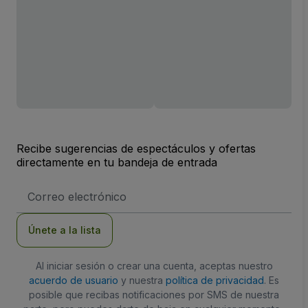
Recibe sugerencias de espectáculos y ofertas
directamente en tu bandeja de entrada
Dirección
de
correo
electrónico
Únete a la lista
Al iniciar sesión o crear una cuenta, aceptas nuestro
acuerdo de usuario
y nuestra
política de privacidad
. Es
posible que recibas notificaciones por SMS de nuestra